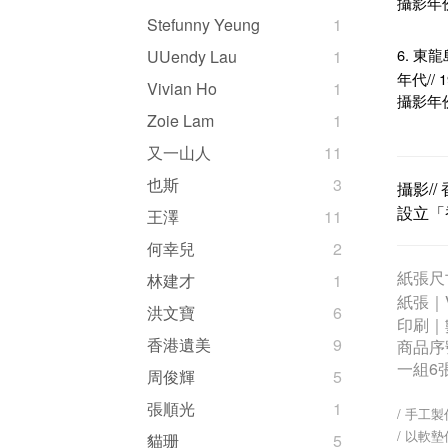
攝影年
Stefunny Yeung
1
6. 東
UUendy Lau
1
年代// 1
Vivian Ho
1
攝影年
Zoie Lam
1
又一山人
11
也斯
3
攝影//
設立「香
王澤
11
何幸兒
2
紙張尺寸｜
林建才
1
紙張｜
洪文寶
6
印刷｜
香港遺美
9
商品序
一組6
周俊輝
5
張順光
1
/ 手工製
/ 以軟
貓珊
5