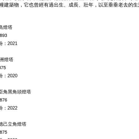
幢建築物，它也曾經有過出生、成長、壯年，
以至垂垂老去的生
瀾島燈塔
893
份：
2021
 青洲燈塔
875
份：
2020
連臣角黑角頭燈塔
876
份：
2022
咀德己立角燈塔
875