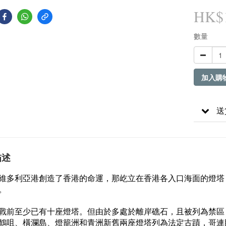
HK$1
數量
加入購
送
描述
維多利亞港創造了香港的命運，那屹立在香港各入口海面的燈塔
。
戰前至少已有十座燈塔。但由於多處於離岸礁石，且被列為禁區
鶴咀、橫瀾島、燈籠洲和青洲新舊兩座燈塔列為法定古蹟，哥連