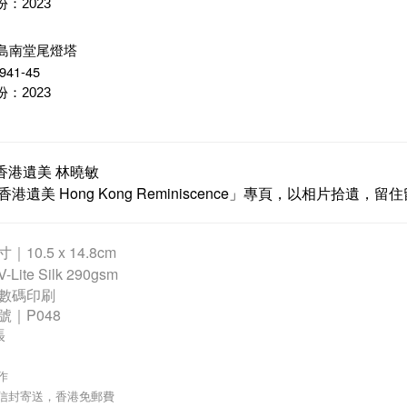
份：
2023
龍島南堂尾燈塔
941-45
份：
2023
 香港遺美 林曉敏
港遺美 Hong Kong Reminiscence」專頁，以相片拾遺，留
10.5 x 14.8cm
V-Lite Silk 290gsm
數碼印刷
號｜P048
張
作
墊信封寄送
，香港免郵費