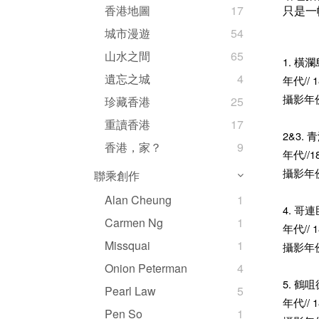
只是一
香港地圖
17
城市漫遊
54
山水之間
65
1. 橫
遺忘之城
4
年代// 1
攝影年
珍藏香港
25
重讀香港
17
2&3.
香港，家？
9
年代//1
攝影年
聯乘創作
Alan Cheung
1
4. 哥
Carmen Ng
1
年代// 1
Missquai
1
攝影年
Onion Peterman
4
5. 鶴
Pearl Law
5
年代// 1
Pen So
1