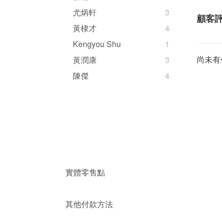
尤炳軒
3
顧客
黃棣才
4
Kengyou Shu
1
尚未有
黃潤康
3
陳傑
4
實體零售點
其他付款方法