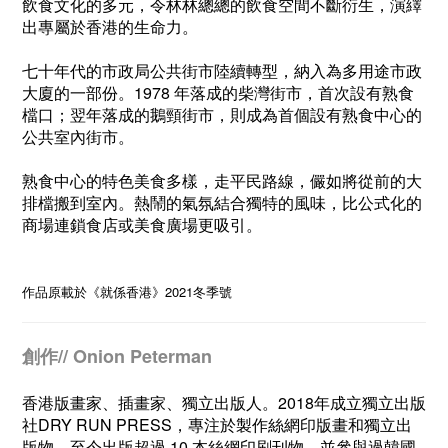
飲食文化的多元，令林林總總的飲食空間不斷衍生，演繹
出專屬於香港的生命力。
七十年代的市政局公共街市陸續轉型，納入為多用途市政
大廈的一部份。1978 年落成的柴灣街市，首次設有熟食
檔口；翌年落成的鵝頸街市，則成為首個設有熟食中心的
公共室內街市。
熟食中心的特色美食多樣，走平民路線，儼如將從前的大
排檔搬到室內。熱鬧的氣氛結合獨特的風味，比公式化的
商場連鎖食店或美食廣場更吸引。
作品原載於
《就係香港》2021
冬季號
創作// Onion Peterman
香港版畫家、插畫家、獨立出版人。2018年成立獨立出版
社DRY RUN PRESS，專注於製作絲網印版畫和獨立出
版物。至今出版超過 10 本絲網印刷刊物，並參與過韓國