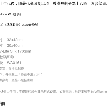
十年代後，隨著代議政制出現，香港被劃分為十八區，逐步塑造
ohn Wu 提供）
於《就係香港》2020春季號
｜32x42cm
寸｜
30x40cm
Lite Silk 170gsm
數碼印刷
號｜WA0161
筒寄送，香港免郵費
製作，每張蓋上「掛住香港」水印
只供參考，產品不包括畫框
供個人使用，不得翻印或作其他形式使用。如有查詢，歡迎電郵至 info@beingme
評價