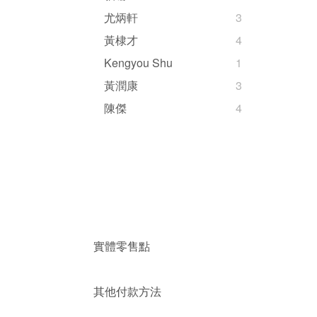
尤炳軒
3
黃棣才
4
Kengyou Shu
1
黃潤康
3
陳傑
4
實體零售點
其他付款方法