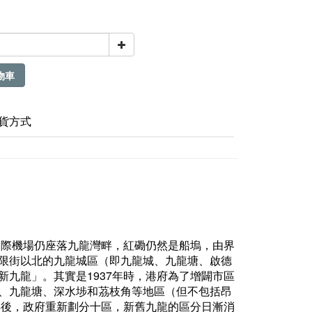
物車
貨方式
國際機場仍座落九龍灣畔，紅磡仍然是船塢，由界
限街以北的九龍城區（即九龍城、九龍塘、啟德
九龍」。其實是1937年時，港府為了增闢市區
、九龍塘、深水埗和茘枝角等地區（但不包括昂
年後，政府重新劃分十區，新舊九龍的區分日漸消