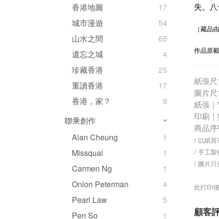
失。八
香港地圖
17
城市漫遊
54
（藏品由J
山水之間
65
作品原載
遺忘之城
4
珍藏香港
25
紙張尺寸
重讀香港
17
圖片尺
香港，家？
9
紙張｜V-
印刷｜
聯乘創作
商品序
Alan Cheung
1
/ 以紙
/ 手工
Missquai
1
/ 圖片
Carmen Ng
1
Onion Peterman
4
此打印僅
Pearl Law
5
顧客
Pen So
1