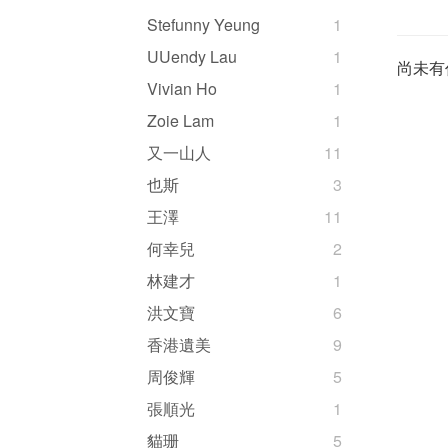
Stefunny Yeung
1
UUendy Lau
1
尚未有
Vivian Ho
1
Zoie Lam
1
又一山人
11
也斯
3
王澤
11
何幸兒
2
林建才
1
洪文寶
6
香港遺美
9
周俊輝
5
張順光
1
貓珊
5