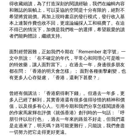
得收藏細讀，為了打造深刻的閱讀經驗，我們在編輯內容
和雜誌的裝幀上，可以妥協的空間是十分有限的，絕對不
希望將貨就價。再加上現時書店的發行模式，發行收入基
本上連製作費也收不回，更遑論編採人工和稿費了。在迫
不得已的情況下，加價是我們唯一的選擇，希望親愛的讀
者們能夠體諒，繼續支持。
面對經營困難，正如我們今期在「Remember 老字號」一
文中所說：「在不確定的年代，平常心和同理心可是唯一
的特效藥，讓人面對當下。」在過去一年，身邊很多朋友
都在問：「香港的明天會怎樣」； 面對各種衝擊劇變，也
有更多人心存疑慮，「香港，還剩下甚麼？」
曾經有個講法：「香港窮得剩下錢」。但過去一年多，更
多人已經了解到，其實香港還有很多值得珍惜的精神和價
值，以及很多有心人。引用今期和我們分享怎樣閱讀香港
的作家馬家輝在評價《就係香港》創刊時的一句話：「呼
朋引伴以壯行色」，過去一年來的路並不好走，但我們還
是走過來了，明天嗎？路可能更難行，只能說，我們會盡
一切努力把它走得更好更遠。