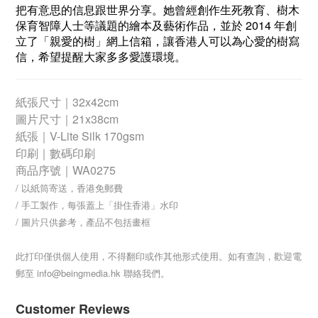
把有意思的信息跟世界分享。她曾經創作生死教育、樹木
保育智障人士等議題的繪本及藝術作品，並於 2014 年創
立了「親愛的樹」網上信箱，讓香港人可以為心愛的樹寫
信，希望提醒大家多多愛護環境。
紙張尺寸｜32x42cm
圖片尺寸｜21x38cm
紙張｜V-Lite Silk 170gsm
印刷｜數碼印刷
商品序號｜
WA0275
/ 以紙筒寄送，香港免郵費
/ 手工製作，每張蓋上「掛住香港」水印
/ 圖片只供參考，產品不包括畫框
此打印僅供個人使用，不得翻印或作其他形式使用。如有查詢，歡迎電
郵至 info@beingmedia.hk 聯絡我們。
Customer Reviews