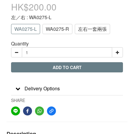
HK$200.00
左／右
: WA0275-L
WA0275-L
WA0275-R
左右一套兩張
Quantity
ADD TO CART
Delivery Options
SHARE
Description