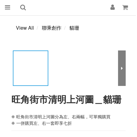
View All
聯乘創作
貓珊
旺角街市清明上河圖＿貓珊
❈ 旺角街市清明上河圖分為左、右兩幅，可單獨購買
❈ 一併購買左、右一套即享七折