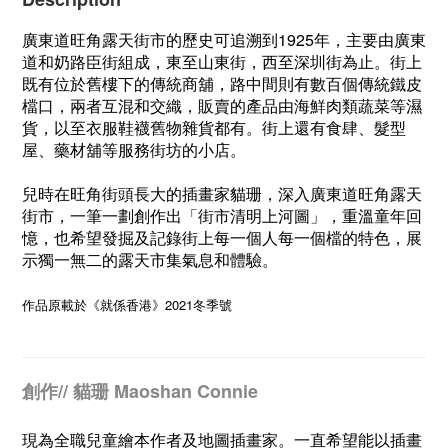
廣東道旺角露天街市的歷史可追溯到1925年，主要由廣東
道和奶路臣街組成，東至山東街，西至深圳街為止。街上
既有位於舊樓下的傳統商舖，路中間則有數百個傳統鐵皮
檔口，兩者互混和交織，販賣的產品由海鮮肉類蔬菜等濕
貨，以至衣服鞋襪舊物雜貨都有。街上還有食肆、髮型
屋、藥材舖等服務街坊的小店。
兒時在旺角街頭長大的插畫家貓珊，深入廣東道旺角露天
街市，一筆一劃創作出「街市清明上河圖」，重溫童年回
憶，也希望發掘及記錄街上每一個人每一個檔的特色，展
示獨一無二的露天市集氣息和體驗。
作品原載於《就係香港》2021冬季號
創作// 貓珊 Maoshan Connie
現為全職兒童繪本作者及地圖插畫家。一直希望能以插畫